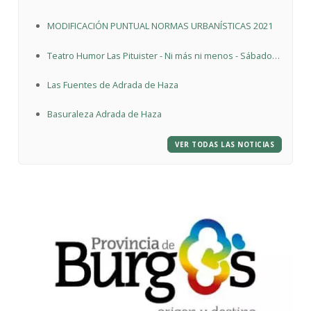
Municipales de Adrada de Haza propuesta por Nilamon
MODIFICACIÓN PUNTUAL NORMAS URBANÍSTICAS 2021
Cabañas Sualdea
Teatro Humor Las Pituister - Ni más ni menos - Sábado
26 de junio 19:00h
Las Fuentes de Adrada de Haza
Basuraleza Adrada de Haza
VER TODAS LAS NOTICIAS