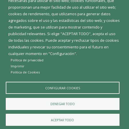
necesarias para utilizar el sitio web; cookies funcionales, que
proporcionan una mejor facilidad de uso al utilizar el sitio web;
INICIAR SESIÓN
cookies de rendimiento, que utilizamos para generar datos
MAPA WEB
agregados sobre el uso y las estadísticas del sitio web; y cookies
de marketing, que se utilizan para mostrar contenido y
publicidad relevantes. Si elige "ACEPTAR TODO", acepta el uso
de todas las cookies. Puede aceptar y rechazar tipos de cookies
individuales y revocar su consentimiento para el futuro en
cualquier momento en "Configuración".
Política de privacidad
Imprimir
Politica de Cookies
CONFIGURAR COOKIES
Aviso Legal
Política de privacidad
Política de Cookies
DENEGAR TODO
Declaración de accesibilidad
ACEPTAR TODO
Diputación de Burgos