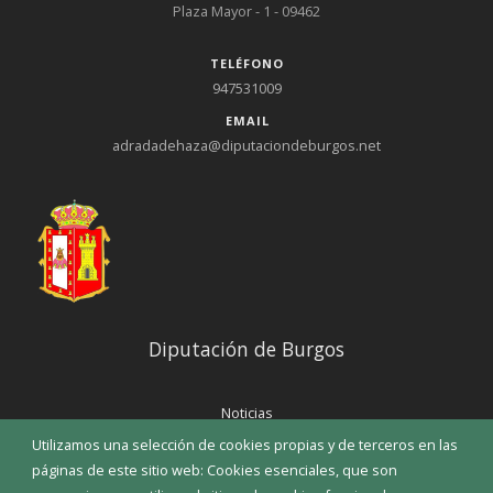
Plaza Mayor - 1 - 09462
TELÉFONO
947531009
EMAIL
adradadehaza@diputaciondeburgos.net
Diputación de Burgos
Noticias
Eventos
Utilizamos una selección de cookies propias y de terceros en las
Corporación Municipal
páginas de este sitio web: Cookies esenciales, que son
Teléfonos de interés