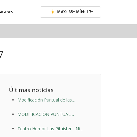
MAX: 35º MÍN: 17º
MÁGENES
7
Últimas noticias
Modificación Puntual de las
Normas Urbanísticas Municipales
MODIFICACIÓN PUNTUAL
de Adrada de Haza propuesta por
NORMAS URBANÍSTICAS 2021
Nilamon Cabañas Sualdea
Teatro Humor Las Pituister - Ni
más ni menos - Sábado 26 de junio