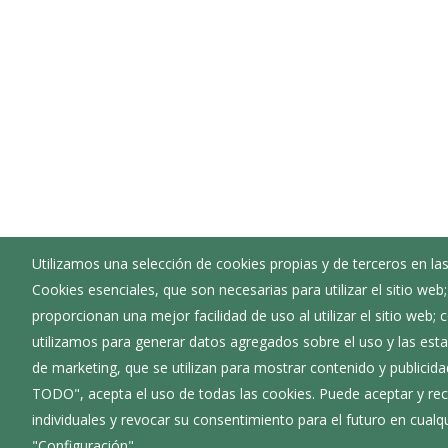
Utilizamos una selección de cookies propias y de terceros en las
Cookies esenciales, que son necesarias para utilizar el sitio web
Ayuntamiento de Adrada de Haza
proporcionan una mejor facilidad de uso al utilizar el sitio web;
:
Plaza Mayor - 1 - 09462
utilizamos para generar datos agregados sobre el uso y las estad
:
947531009
de marketing, que se utilizan para mostrar contenido y publicida
:
adradadehaza@diputaciondeburgos.net
TODO", acepta el uso de todas las cookies. Puede aceptar y rec
individuales y revocar su consentimiento para el futuro en cua
"Configuración".