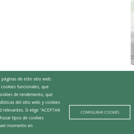
 páginas de este sitio web:
; cookies funcionales, que
Noticias
 cookies de rendimiento, que
Eventos
ísticas del sitio web; y cookies
Corporación Municipal
d relevantes. Si elige "ACEPTAR
Teléfonos de interés
CONFIGURAR COOKIES
hazar tipos de cookies
lquier momento en